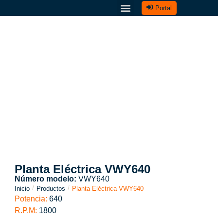
Portal
Sobre nosotros
Soluciones portátiles
Plantas eléctricas a gas
Cargadores para carros
Planta Eléctrica VWY640
Número modelo:
VWY640
/
/
Inicio
Productos
Planta Eléctrica VWY640
Potencia:
640
R.P.M:
1800