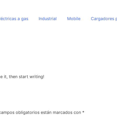
léctricas a gas
Industrial
Mobile
Cargadores p
 it, then start writing!
campos obligatorios están marcados con
*